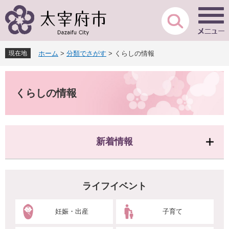
ペ
メ
ー
ニ
ジ
ュ
の
ー
先
を
現在地
ホーム
>
分類でさがす
>
くらしの情報
頭
飛
で
ば
本
す
し
文
。
て
くらしの情報
本
文
へ
新着情報
ライフイベント
妊娠・出産
子育て