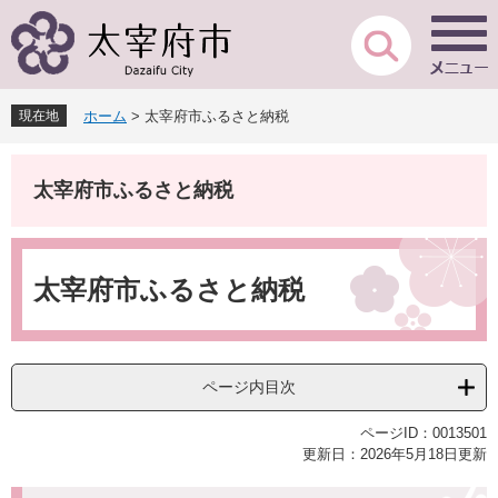
ペ
メ
ー
ニ
ジ
ュ
の
ー
先
を
現在地
ホーム
>
太宰府市ふるさと納税
頭
飛
で
ば
す
し
太宰府市ふるさと納税
。
て
本
文
本
へ
文
太宰府市ふるさと納税
ページ内目次
ページID：0013501
更新日：2026年5月18日更新