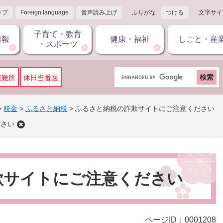
ップ
Foreign language
音声読み上げ
ふりがな
つける
文字サイ
子育て・教育
情報
健康・福祉
しごと・産
・スポーツ
G
避難所
休日当番医
o
o
g
>
税金
>
ふるさと納税
>
ふるさと納税の詐欺サイトにご注意ください
l
ださい
e
カ
ス
タ
ム
欺サイトにご注意ください
検
索
ページID：0001208