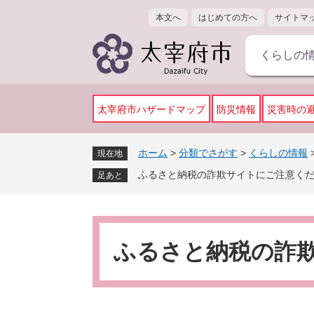
ペ
メ
本文へ
はじめての方へ
サイトマ
ー
ニ
ジ
ュ
くらしの
の
ー
先
を
頭
飛
で
ば
太宰府市ハザードマップ
防災情報
災害時の
す
し
。
て
ホーム
>
分類でさがす
>
くらしの情報
現在地
本
ふるさと納税の詐欺サイトにご注意く
文
足あと
へ
本
文
ふるさと納税の詐