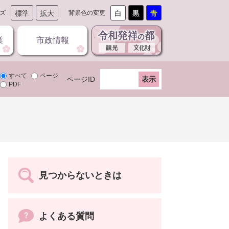
ズ
標準
拡大
背景色の変更
白
黒
青
業
市政情報
すべて
ページ
ページID
PDF
見つからないときは
よくある質問