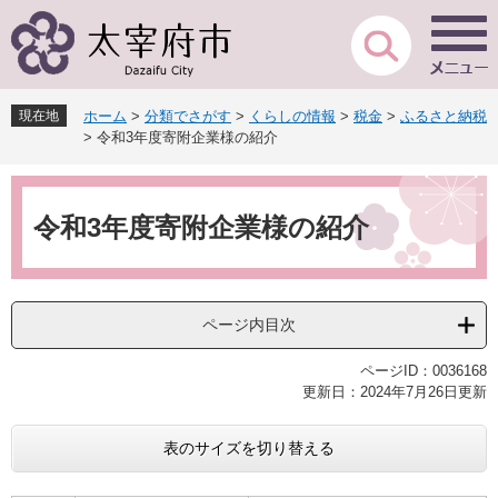
ペ
メ
ー
ニ
ジ
ュ
の
ー
先
を
現在地
ホーム
>
分類でさがす
>
くらしの情報
>
税金
>
ふるさと納税
頭
飛
>
令和3年度寄附企業様の紹介
で
ば
す
し
本
。
て
文
本
令和3年度寄附企業様の紹介
文
へ
ページ内目次
ページID：0036168
更新日：2024年7月26日更新
表のサイズを切り替える