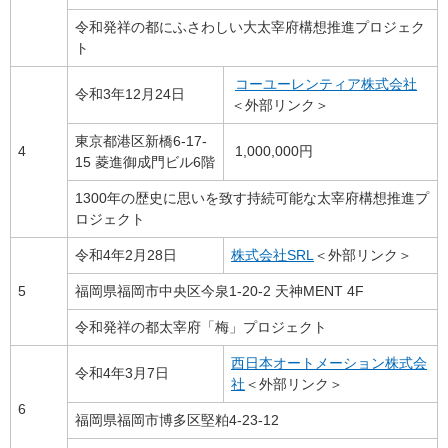
令和発祥の都にふさわしい大太宰府構想推進プロジェク
ト
コーユーレンティア株式会社
令和3年12月24日
＜外部リンク＞
東京都港区新橋6-17-
4
1,000,000円
15 菱進御成門ビル6階
1300年の歴史に思いを致す持続可能な太宰府構想推進プ
ロジェクト
令和4年2月28日
株式会社SRL
＜外部リンク＞
5
福岡県福岡市中央区今泉1-20-2 天神MENT 4F
令和発祥の都太宰府「梅」プロジェクト
西日本オートメーション株式会
令和4年3月7日
社
＜外部リンク＞
6
福岡県福岡市博多区堅粕4-23-12