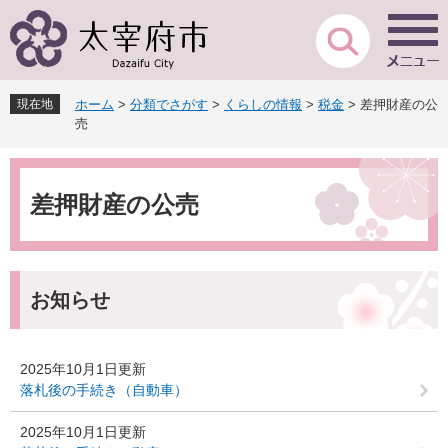
ペ
メ
ー
ニ
ジ
ュ
の
ー
先
を
現在地
ホーム
>
分類でさがす
>
くらしの情報
>
税金
>
差押財産の公
頭
飛
売
で
ば
す
し
本
。
て
文
本
差押財産の公売
文
へ
お知らせ
2025年10月1日更新
落札後の手続き（自動車）
2025年10月1日更新