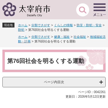
ペ
メ
ー
ニ
ジ
ュ
の
ー
先
を
現在地
ホーム
>
分類でさがす
>
くらしの情報
>
防災・防犯・安全
>
頭
飛
防犯
>
第76回社会を明るくする運動
で
ば
ホーム
>
分類でさがす
>
健康・福祉
>
社会福祉
>
地域福祉活
す
し
動・計画
>
第76回社会を明るくする運動
。
て
本
本
文
文
へ
第76回社会を明るくする運動
ページ内目次
ページID：0042261
更新日：2026年5月12日更新