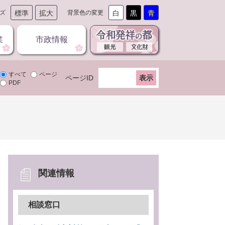
ズ
標準
拡大
背景色の変更
白
黒
青
業
市政情報
すべて
ページ
ページID
PDF
関連情報
相談窓口