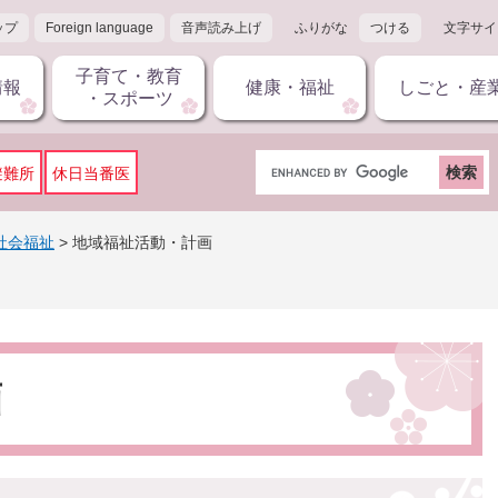
ップ
Foreign language
音声読み上げ
ふりがな
つける
文字サイ
子育て・教育
情報
健康・福祉
しごと・産
・スポーツ
G
避難所
休日当番医
o
o
g
社会福祉
>
地域福祉活動・計画
l
e
カ
ス
タ
ム
画
検
索