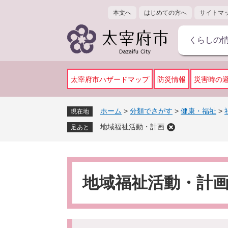
ペ
メ
本文へ
はじめての方へ
サイトマ
ー
ニ
ジ
ュ
くらしの
の
ー
先
を
頭
飛
で
ば
太宰府市ハザードマップ
防災情報
災害時の
す
し
。
て
ホーム
>
分類でさがす
>
健康・福祉
>
現在地
本
地域福祉活動・計画
文
足あと
へ
本
文
地域福祉活動・計