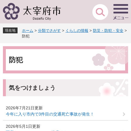
ペ
メ
ー
ニ
ジ
ュ
の
ー
先
を
現在地
ホーム
>
分類でさがす
>
くらしの情報
>
防災・防犯・安全
>
頭
飛
防犯
で
ば
す
し
本
。
て
文
本
防犯
文
へ
気をつけましょう
2026年7月21日更新
今年に入り市内で3件目の交通死亡事故が発生！
2026年5月1日更新