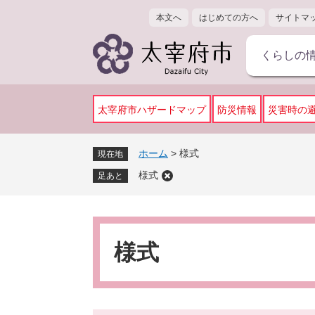
ペ
メ
本文へ
はじめての方へ
サイトマ
ー
ニ
ジ
ュ
くらしの
の
ー
先
を
頭
飛
で
ば
太宰府市ハザードマップ
防災情報
災害時の
す
し
。
て
ホーム
>
様式
現在地
本
様式
文
足あと
へ
本
文
様式