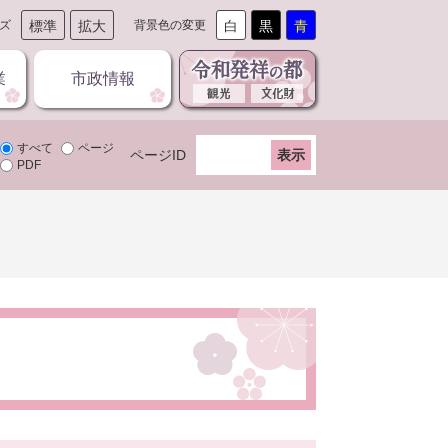
ズ
標準
拡大
背景色の変更
白
黒
青
業
市政情報
すべて
ページ
ページID
PDF