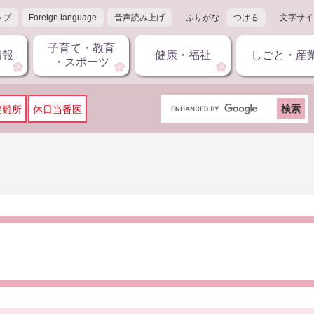
ップ
Foreign language
音声読み上げ
ふりがな
つける
文字サイ
子育て・教育
情報
健康・福祉
しごと・産
・スポーツ
G
避難所
休日当番医
o
o
g
l
e
カ
ス
タ
ム
検
索