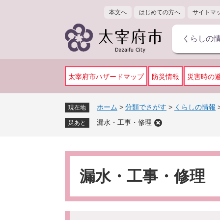
ペ
メ
本文へ
はじめての方へ
サイトマ
ー
ニ
ジ
ュ
くらしの
の
ー
先
を
頭
飛
で
ば
太宰府市ハザードマップ
防災情報
災害時の
す
し
。
て
ホーム
>
分類でさがす
>
くらしの情報
現在地
本
漏水・工事・修理
文
足あと
へ
本
文
漏水・工事・修理