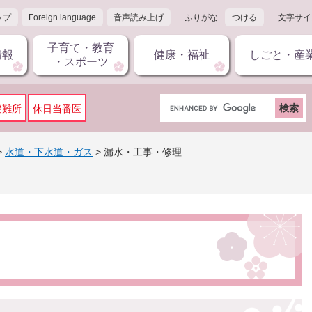
ップ
Foreign language
音声読み上げ
ふりがな
つける
文字サイ
子育て・教育
情報
健康・福祉
しごと・産
・スポーツ
G
避難所
休日当番医
o
o
g
>
水道・下水道・ガス
>
漏水・工事・修理
l
e
カ
ス
タ
ム
検
索