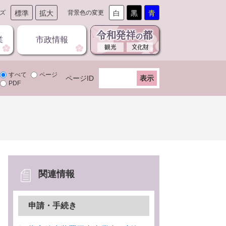
ズ
標準
拡大
背景色の変更
白
黒
青
業
市政情報
すべて
ページ
ページID
PDF
関連情報
申請・手続き