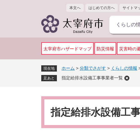
ペ
メ
本文へ
はじめての方へ
サイトマ
ー
ニ
ジ
ュ
くらしの
の
ー
先
を
頭
飛
で
ば
太宰府市ハザードマップ
防災情報
災害時の
す
し
。
て
ホーム
>
分類でさがす
>
くらしの情報
現在地
本
指定給排水設備工事事業者一覧
文
足あと
へ
本
文
指定給排水設備工