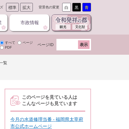
ズ
標準
拡大
背景色の変更
白
黒
青
業
市政情報
すべて
ページ
ページID
PDF
一覧
このページを見ている人は
こんなページも見ています
今月の水道修理当番 - 福岡県太宰府
市公式ホームページ