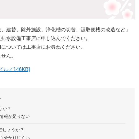
造、建替、除外施設、浄化槽の切替、汲取便槽の改造など」
道排水設備工事店に申し込んでください。
用については工事店にお尋ねください。
ません。
ル／146KB]
い
うか？
情報が足りない
でしょうか？
分かりにくい