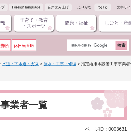
ップ
Foreign language
音声読み上げ
ふりがな
つける
文字サイ
子育て・教育
情報
健康・福祉
しごと・産
・スポーツ
G
避難所
休日当番医
o
o
g
>
水道・下水道・ガス
>
漏水・工事・修理
>
指定給排水設備工事事業者
l
e
カ
ス
タ
ム
事事業者一覧
検
索
ページID：0003631