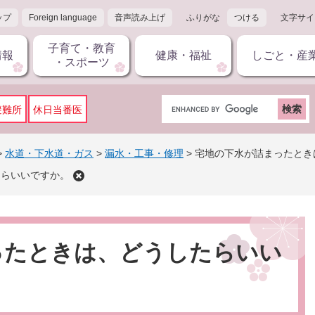
ップ
Foreign language
音声読み上げ
ふりがな
つける
文字サイ
子育て・教育
情報
健康・福祉
しごと・産
・スポーツ
G
避難所
休日当番医
o
o
g
>
水道・下水道・ガス
>
漏水・工事・修理
>
宅地の下水が詰まったとき
l
たらいいですか。
e
カ
ス
タ
ム
ったときは、どうしたらいい
検
索