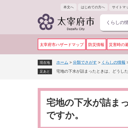
ペ
メ
本文へ
はじめての方へ
サイトマ
ー
ニ
ジ
ュ
くらしの
の
ー
先
を
頭
飛
で
ば
太宰府市ハザードマップ
防災情報
災害時の
す
し
。
て
ホーム
>
分類でさがす
>
くらしの情報
現在地
本
宅地の下水が詰まったときは、どうし
文
足あと
へ
本
文
宅地の下水が詰ま
ですか。