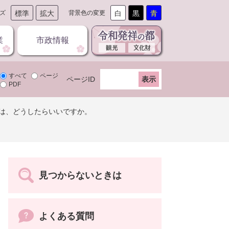
ズ
標準
拡大
背景色の変更
白
黒
青
業
市政情報
すべて
ページ
ページID
PDF
は、どうしたらいいですか。
見つからないときは
よくある質問