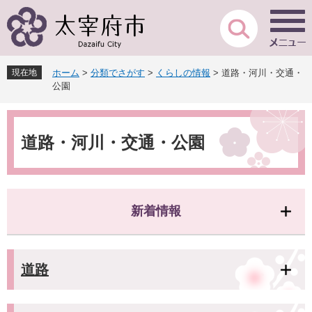
ペ
メ
ー
ニ
ジ
ュ
の
ー
先
を
現在地
ホーム
>
分類でさがす
>
くらしの情報
>
道路・河川・交通・
頭
飛
公園
で
ば
す
し
本
。
て
文
本
道路・河川・交通・公園
文
へ
新着情報
道路