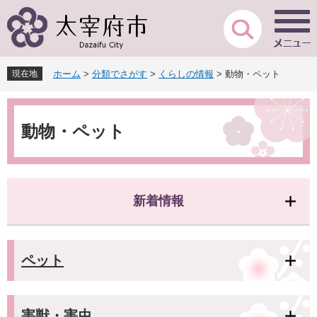
ペ
メ
ー
ニ
ジ
ュ
の
ー
先
を
現在地
ホーム
>
分類でさがす
>
くらしの情報
>
動物・ペット
頭
飛
で
ば
本
す
し
文
。
て
動物・ペット
本
文
へ
新着情報
ペット
害獣・害虫