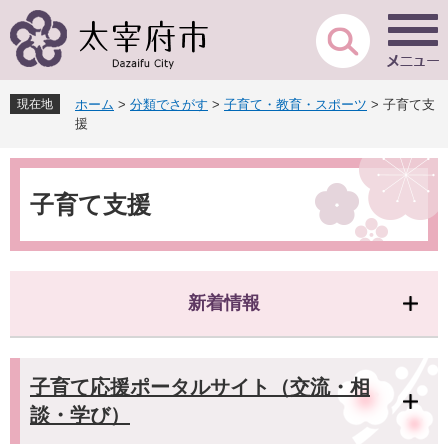
ペ
メ
ー
ニ
ジ
ュ
の
ー
先
を
現在地
ホーム
>
分類でさがす
>
子育て・教育・スポーツ
>
子育て支
頭
飛
援
で
ば
す
し
本
。
て
文
本
子育て支援
文
へ
新着情報
子育て応援ポータルサイト（交流・相
談・学び）