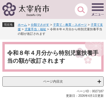
ペ
メ
ー
ニ
ジ
ュ
の
ー
先
を
現在地
ホーム
>
分類でさがす
>
子育て・教育・スポーツ
>
子育て支
頭
飛
援
>
児童手当・福祉
>
令和８年４月分から特別児童扶養手当
で
ば
の額が改訂されます
す
し
。
て
本
本
文
令和８年４月分から特別児童扶養手
文
へ
当の額が改訂されます
ページ内目次
ページID：0027187
更新日：2026年4月1日更新