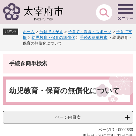
ペ
メ
ー
ニ
ジ
ュ
の
ー
先
を
現在地
ホーム
>
分類でさがす
>
子育て・教育・スポーツ
>
子育て支
頭
飛
援
>
幼児教育・保育の無償化
>
手続き簡単検索
>
幼児教育・
で
ば
保育の無償化について
す
し
。
て
本
手続き簡単検索
文
へ
本
文
幼児教育・保育の無償化について
ページ内目次
ページID：0002630
更新日：2021年8月31日更新