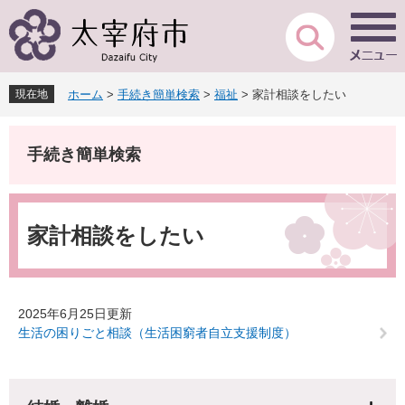
ペ
メ
ー
ニ
ジ
ュ
の
ー
先
を
現在地
ホーム
>
手続き簡単検索
>
福祉
>
家計相談をしたい
頭
飛
で
ば
す
し
手続き簡単検索
。
て
本
文
本
へ
文
家計相談をしたい
2025年6月25日更新
生活の困りごと相談（生活困窮者自立支援制度）