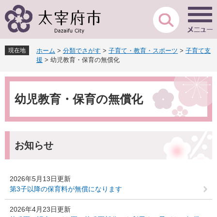
ペ
メ
ー
ニ
ジ
ュ
の
ー
先
を
現在地
ホーム
>
分類でさがす
>
子育て・教育・スポーツ
>
子育て支
頭
飛
援
>
幼児教育・保育の無償化
で
ば
す
し
本
。
て
文
本
幼児教育・保育の無償化
文
へ
お知らせ
2026年5月13日更新
第3子以降の保育料が無償になります
2026年4月23日更新