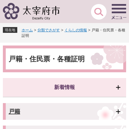
ペ
メ
ー
ニ
ジ
ュ
の
ー
先
を
現在地
ホーム
>
分類でさがす
>
くらしの情報
>
戸籍・住民票・各種
頭
飛
証明
で
ば
す
し
本
。
て
文
本
戸籍・住民票・各種証明
文
へ
新着情報
戸籍