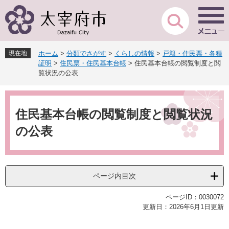
ペ
メ
ー
ニ
ジ
ュ
の
ー
先
を
現在地
ホーム
>
分類でさがす
>
くらしの情報
>
戸籍・住民票・各種
頭
飛
証明
>
住民票・住民基本台帳
>
住民基本台帳の閲覧制度と閲
で
ば
覧状況の公表
す
し
。
て
本
本
文
住民基本台帳の閲覧制度と閲覧状況
文
へ
の公表
ページ内目次
ページID：0030072
更新日：2026年6月1日更新