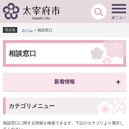
ペ
メ
ー
ニ
ジ
ュ
の
ー
先
を
現在地
ホーム
>
相談窓口
頭
飛
で
ば
本
す
し
文
。
て
相談窓口
本
文
へ
新着情報
カテゴリメニュー
相談窓口に関する情報を検索できます。下記のカテゴリより選択し