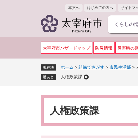
ペ
メ
本文へ
はじめての方へ
サイトマ
ー
ニ
ジ
ュ
くらしの
の
ー
先
を
頭
飛
で
ば
太宰府市ハザードマップ
防災情報
災害時の
す
し
。
て
ホーム
>
組織でさがす
>
市民生活部
>
現在地
本
人権政策課
文
足あと
へ
本
文
人権政策課