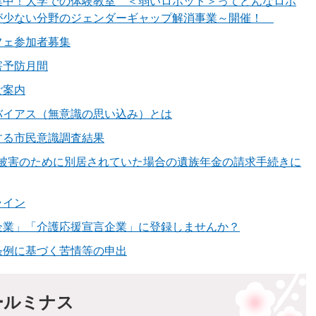
集中！大学での体験教室 ＜弱いロボット＞ってどんなロボ
が少ない分野のジェンダーギャップ解消事業～開催！
フェ参加者募集
害予防月間
ご案内
バイアス（無意識の思い込み）とは
する市民意識調査結果
V被害のために別居されていた場合の遺族年金の請求手続きに
ライン
企業」「介護応援宣言企業」に登録しませんか？
条例に基づく苦情等の申出
ールミナス