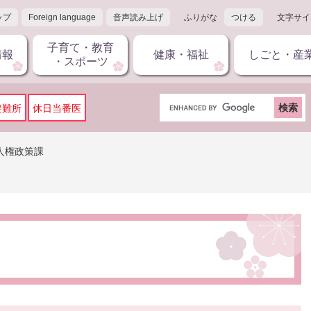
ップ
Foreign language
音声読み上げ
ふりがな
つける
文字サイ
子育て・教育
情報
健康・福祉
しごと・産
・スポーツ
G
避難所
休日当番医
o
o
g
人権政策課
l
e
カ
ス
タ
ム
検
索