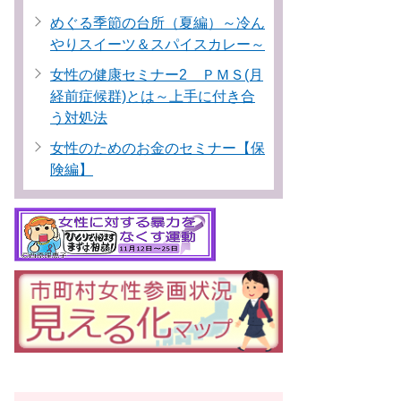
めぐる季節の台所（夏編）～冷ん
やりスイーツ＆スパイスカレー～
女性の健康セミナー2 ＰＭＳ(月
経前症候群)とは～上手に付き合
う対処法
女性のためのお金のセミナー【保
険編】