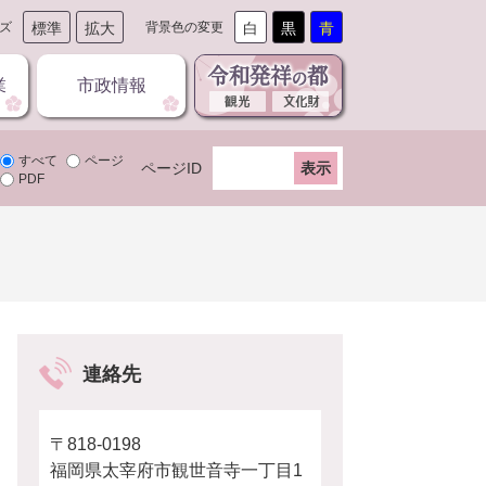
ズ
標準
拡大
背景色の変更
白
黒
青
業
市政情報
すべて
ページ
ページID
PDF
連絡先
〒818-0198
福岡県太宰府市観世音寺一丁目1