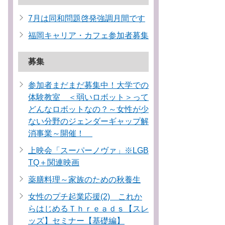
7月は同和問題啓発強調月間です
福岡キャリア・カフェ参加者募集
募集
参加者まだまだ募集中！大学での
体験教室 ＜弱いロボット＞って
どんなロボットなの？～女性が少
ない分野のジェンダーギャップ解
消事業～開催！
上映会「スーパーノヴァ」※LGB
TQ＋関連映画
薬膳料理～家族のための秋養生
女性のプチ起業応援(2) これか
らはじめるＴｈｒｅａｄｓ【スレ
ッズ】セミナー【基礎編】