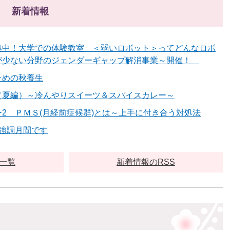
新着情報
集中！大学での体験教室 ＜弱いロボット＞ってどんなロボ
が少ない分野のジェンダーギャップ解消事業～開催！
ための秋養生
（夏編）～冷んやりスイーツ＆スパイスカレー～
2 ＰＭＳ(月経前症候群)とは～上手に付き合う対処法
強調月間です
一覧
新着情報のRSS