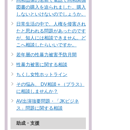
同和団体の名前で電話で同和関係
図書の購入を迫られました。購入
しないといけないのでしょうか。
日常生活の中で、人権を侵害され
たと思われる問題があったのです
が、知人には相談できません。ど
こへ相談したらいいですか。
若年層の性暴力被害予防月間
性暴力被害に関する相談
ちくし女性ホットライン
その悩み、 DV相談＋（プラス）
に相談しませんか？
AV出演強要問題・「JKビジネ
ス」問題に関する相談
助成・支援