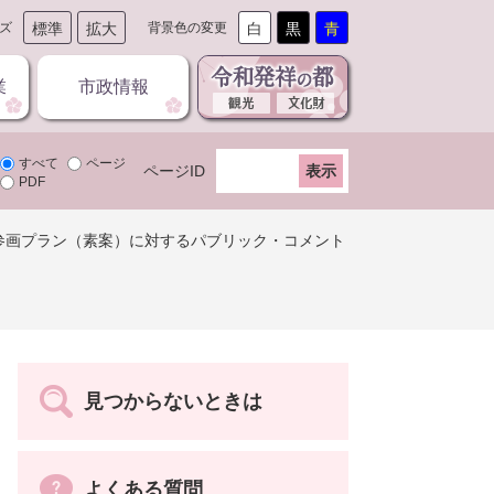
ズ
標準
拡大
背景色の変更
白
黒
青
業
市政情報
すべて
ページ
ページID
PDF
参画プラン（素案）に対するパブリック・コメント
見つからないときは
よくある質問