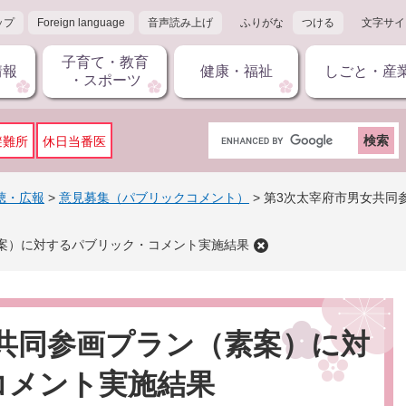
ップ
Foreign language
音声読み上げ
ふりがな
つける
文字サイ
子育て・教育
情報
健康・福祉
しごと・産
・スポーツ
G
避難所
休日当番医
o
o
g
聴・広報
>
意見募集（パブリックコメント）
>
第3次太宰府市男女共同
l
e
案）に対するパブリック・コメント実施結果
カ
ス
タ
ム
検
共同参画プラン（素案）に対
索
コメント実施結果