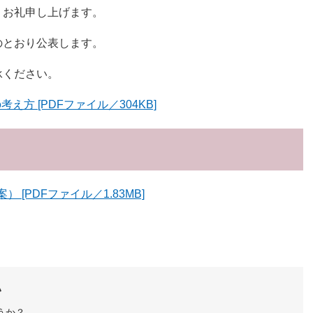
くお礼申し上げます。
のとおり公表します。
承ください。
方 [PDFファイル／304KB]
[PDFファイル／1.83MB]
い
うか？