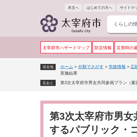
ペ
メ
本文へ
はじめての方へ
サイトマ
ー
ニ
ジ
ュ
くらしの
の
ー
先
を
頭
飛
で
ば
太宰府市ハザードマップ
防災情報
災害時の
す
し
。
て
ホーム
>
分類でさがす
>
市政情報
>
広
現在地
本
実施結果
文
第3次太宰府市男女共同参画プラン（素
足あと
へ
本
文
第3次太宰府市男女
するパブリック・