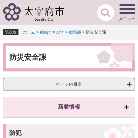
ペ
メ
ー
ニ
ジ
ュ
の
ー
先
を
現在地
ホーム
>
組織でさがす
>
総務部
>
防災安全課
頭
飛
で
ば
本
す
し
文
。
て
防災安全課
本
文
へ
ページ内目次
新着情報
防犯