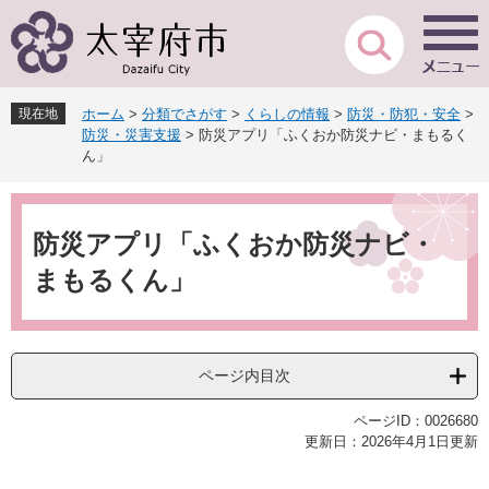
ペ
メ
ー
ニ
ジ
ュ
の
ー
先
を
現在地
ホーム
>
分類でさがす
>
くらしの情報
>
防災・防犯・安全
>
頭
飛
防災・災害支援
>
防災アプリ「ふくおか防災ナビ・まもるく
で
ば
ん」
す
し
。
て
本
本
文
防災アプリ「ふくおか防災ナビ・
文
へ
まもるくん」
ページ内目次
ページID：0026680
更新日：2026年4月1日更新