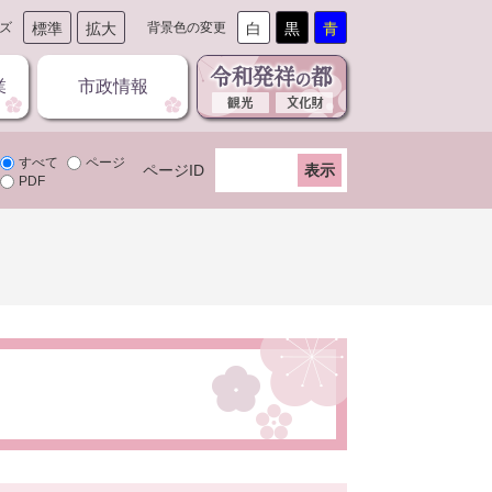
ズ
標準
拡大
背景色の変更
白
黒
青
業
市政情報
すべて
ページ
ページID
PDF