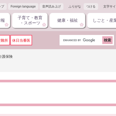
ップ
Foreign language
音声読み上げ
ふりがな
つける
文字サイ
子育て・教育
情報
健康・福祉
しごと・産
・スポーツ
G
避難所
休日当番医
o
o
g
介護保険
l
e
カ
ス
タ
ム
検
索