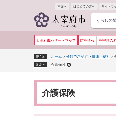
ペ
メ
本文へ
はじめての方へ
サイトマ
ー
ニ
ジ
ュ
くらしの
の
ー
先
を
頭
飛
で
ば
太宰府市ハザードマップ
防災情報
災害時の
す
し
。
て
ホーム
>
分類でさがす
>
健康・福祉
>
現在地
本
介護保険
文
足あと
へ
本
文
介護保険