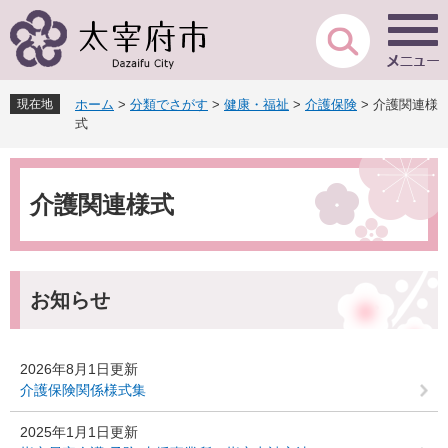
ペ
メ
ー
ニ
ジ
ュ
の
ー
先
を
現在地
ホーム
>
分類でさがす
>
健康・福祉
>
介護保険
>
介護関連様
頭
飛
式
で
ば
す
し
本
。
て
文
本
介護関連様式
文
へ
お知らせ
2026年8月1日更新
介護保険関係様式集
2025年1月1日更新