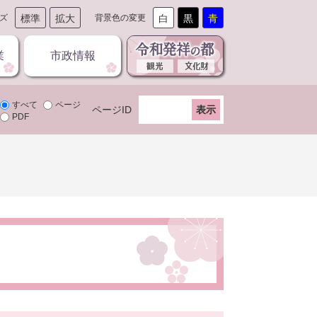
ズ
標準
拡大
背景色の変更
白
黒
青
業
市政情報
すべて
ページ
ページID
PDF