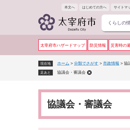
ペ
メ
本文へ
はじめての方へ
サイトマ
ー
ニ
ジ
ュ
くらしの
の
ー
先
を
頭
飛
で
ば
太宰府市ハザードマップ
防災情報
災害時の
す
し
。
て
ホーム
>
分類でさがす
>
市政情報
>
協
現在地
本
協議会・審議会
文
足あと
へ
本
文
協議会・審議会