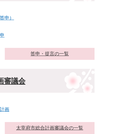
答申）
申
答申・提言の一覧
画審議会
計画
太宰府市総合計画審議会の一覧