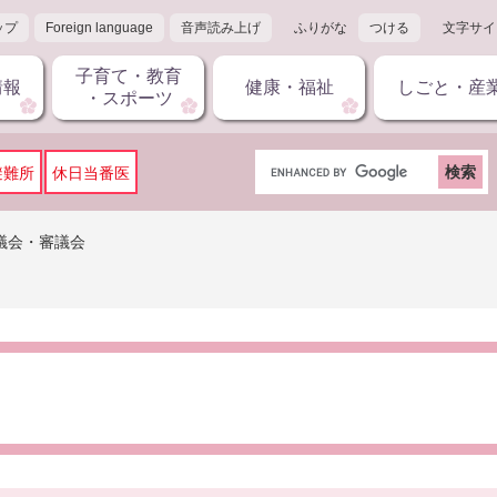
ップ
Foreign language
音声読み上げ
ふりがな
つける
文字サイ
子育て・教育
情報
健康・福祉
しごと・産
・スポーツ
G
避難所
休日当番医
o
o
g
議会・審議会
l
e
カ
ス
タ
ム
検
索