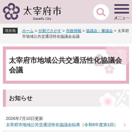
ペ
メ
ー
ニ
ジ
ュ
の
ー
先
を
現在地
ホーム
>
分類でさがす
>
市政情報
>
協議会・審議会
>
太宰府
頭
飛
市地域公共交通活性化協議会会議
で
ば
す
し
本
。
て
文
本
太宰府市地域公共交通活性化協議会
文
会議
へ
お知らせ
2026年7月10日更新
太宰府市地域公共交通活性化協議会結果（令和8年度第1回）