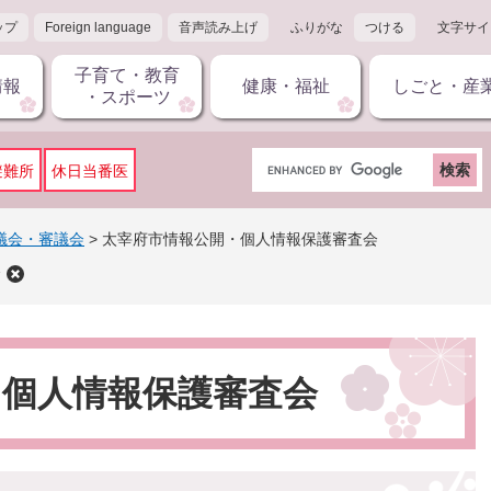
ップ
Foreign language
音声読み上げ
ふりがな
つける
文字サイ
子育て・教育
情報
健康・福祉
しごと・産
・スポーツ
G
避難所
休日当番医
o
o
g
議会・審議会
>
太宰府市情報公開・個人情報保護審査会
l
会
e
カ
ス
タ
ム
・個人情報保護審査会
検
索