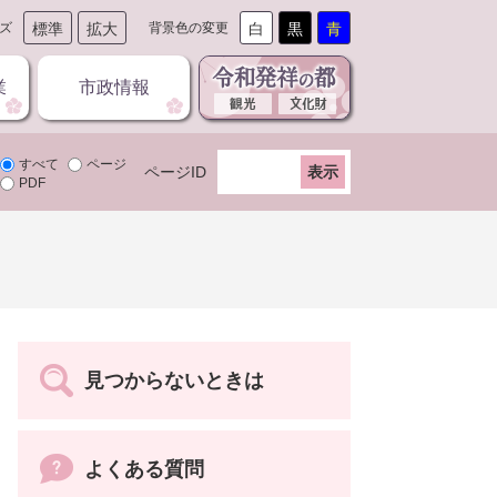
ズ
標準
拡大
背景色の変更
白
黒
青
業
市政情報
すべて
ページ
ページID
PDF
見つからないときは
よくある質問