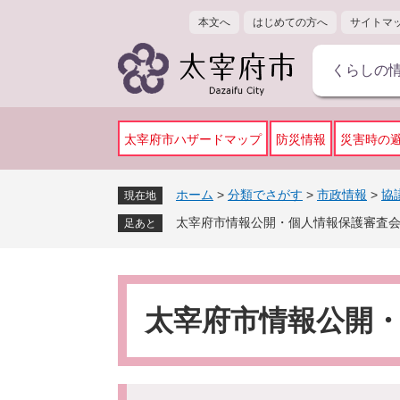
ペ
メ
本文へ
はじめての方へ
サイトマ
ー
ニ
ジ
ュ
くらしの
の
ー
先
を
頭
飛
で
ば
太宰府市ハザードマップ
防災情報
災害時の
す
し
。
て
ホーム
>
分類でさがす
>
市政情報
>
協
現在地
本
太宰府市情報公開・個人情報保護審査
文
足あと
へ
本
文
太宰府市情報公開