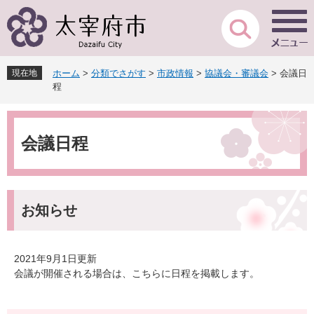
ペ
メ
ー
ニ
ジ
ュ
の
ー
先
を
現在地
ホーム
>
分類でさがす
>
市政情報
>
協議会・審議会
>
会議日
頭
飛
程
で
ば
す
し
本
。
て
文
本
会議日程
文
へ
お知らせ
2021年9月1日更新
会議が開催される場合は、こちらに日程を掲載します。