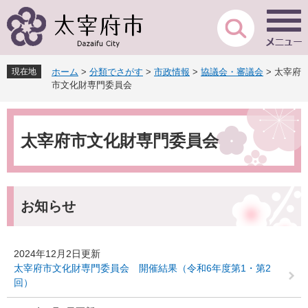
ペ
メ
ー
ニ
ジ
ュ
の
ー
先
を
現在地
ホーム
>
分類でさがす
>
市政情報
>
協議会・審議会
>
太宰府
頭
飛
市文化財専門委員会
で
ば
す
し
本
。
て
文
本
太宰府市文化財専門委員会
文
へ
お知らせ
2024年12月2日更新
太宰府市文化財専門委員会 開催結果（令和6年度第1・第2
回）