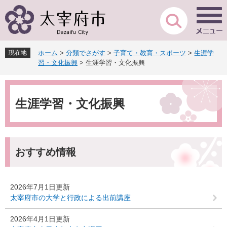
ペ
メ
ー
ニ
ジ
ュ
の
ー
先
を
現在地
ホーム
>
分類でさがす
>
子育て・教育・スポーツ
>
生涯学
頭
飛
習・文化振興
>
生涯学習・文化振興
で
ば
す
し
本
。
て
文
本
生涯学習・文化振興
文
へ
おすすめ情報
2026年7月1日更新
太宰府市の大学と行政による出前講座
2026年4月1日更新