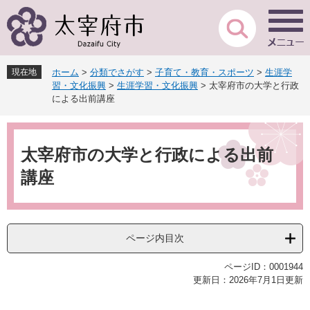
ペ
メ
ー
ニ
ジ
ュ
の
ー
先
を
現在地
ホーム
>
分類でさがす
>
子育て・教育・スポーツ
>
生涯学
頭
飛
習・文化振興
>
生涯学習・文化振興
>
太宰府市の大学と行政
で
ば
による出前講座
す
し
。
て
本
本
文
太宰府市の大学と行政による出前
文
へ
講座
ページ内目次
ページID：0001944
更新日：2026年7月1日更新