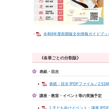
・
令和8年度前期版文化情報ガイドブック [
《各章ごとの分割版》
表紙・目次
表紙・目次 [PDFファイル／2.51M
講座・教室・イベント等の実施予定
1.子ども向けイベント・講座 [PDF