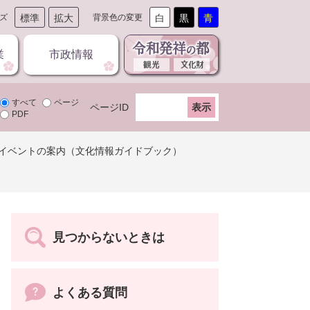
ズ
標準
拡大
背景色の変更
白
黒
青
業
市政情報
すべて
ページ
ページID
PDF
イベントの案内（文化情報ガイドブック）
見つからないときは
よくある質問