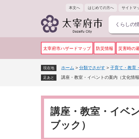
ペ
メ
本文へ
はじめての方へ
サイトマ
ー
ニ
ジ
ュ
くらしの
の
ー
先
を
頭
飛
で
ば
太宰府市ハザードマップ
防災情報
災害時の
す
し
。
て
ホーム
>
分類でさがす
>
子育て・教育
現在地
本
講座・教室・イベントの案内（文化情
文
足あと
へ
本
文
講座・教室・イベ
ブック）