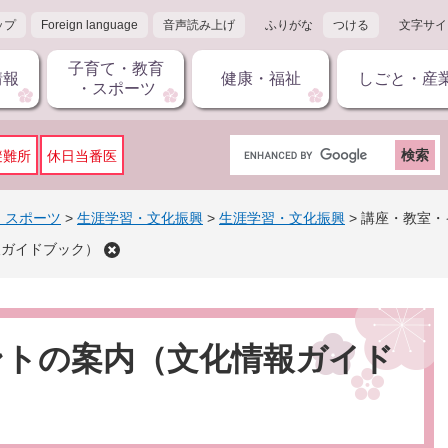
ップ
Foreign language
音声読み上げ
ふりがな
つける
文字サイ
子育て・教育
情報
健康・福祉
しごと・産
・スポーツ
G
避難所
休日当番医
o
o
g
・スポーツ
>
生涯学習・文化振興
>
生涯学習・文化振興
>
講座・教室・
l
報ガイドブック）
e
カ
ス
タ
ム
ントの案内（文化情報ガイド
検
索