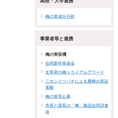
高校・大学連携
梅の実成分分析
事業者等と連携
梅の実収穫
合同新作発表会
太宰府の梅トライアルアワード
二ホンミツバチによる養蜂の実証
実験
梅の実等公募
市長と課長の「梅」製品合同試食
会