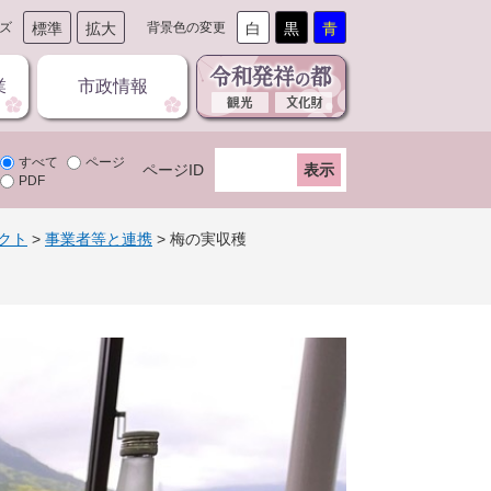
ズ
標準
拡大
背景色の変更
白
黒
青
業
市政情報
すべて
ページ
ページID
PDF
クト
>
事業者等と連携
>
梅の実収穫