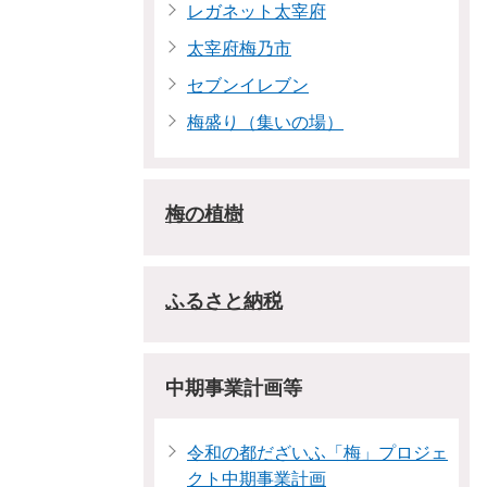
レガネット太宰府
太宰府梅乃市
セブンイレブン
梅盛り（集いの場）
梅の植樹
ふるさと納税
中期事業計画等
令和の都だざいふ「梅」プロジェ
クト中期事業計画