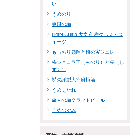
い）
うめのり
東風の梅
Hotel Cultia 太宰府 梅グルメ・ス
イーツ
もっちり嶺岡と梅の実ジュレ
梅ショコラ実（みのり）と雫（し
ずく）
蝶矢謹製大宰府梅酒
うめぇたれ
旅人の梅クラフトビール
うめのぐみ