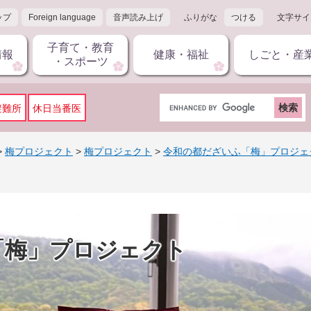
ップ
Foreign language
音声読み上げ
ふりがな
つける
文字サイ
子育て・教育
情報
健康・福祉
しごと・産
・スポーツ
G
避難所
休日当番医
o
o
g
>
梅プロジェクト
>
梅プロジェクト
>
令和の都だざいふ「梅」プロジェ
l
e
カ
ス
タ
ム
「梅」プロジェクト
検
索