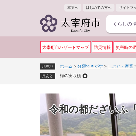
ペ
メ
本文へ
はじめての方へ
サイトマ
ー
ニ
ジ
ュ
くらしの
の
ー
先
を
頭
飛
で
ば
太宰府市ハザードマップ
防災情報
災害時の
す
し
。
て
ホーム
>
分類でさがす
>
しごと・産業
現在地
本
梅の実収穫
文
足あと
へ
令和の都だざいふ