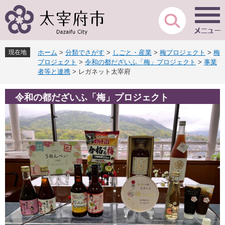
ペ
メ
ー
ニ
ジ
ュ
の
ー
先
を
現在地
ホーム
>
分類でさがす
>
しごと・産業
>
梅プロジェクト
>
梅
頭
飛
プロジェクト
>
令和の都だざいふ「梅」プロジェクト
>
事業
で
ば
者等と連携
>
レガネット太宰府
す
し
。
て
令和の都だざいふ「梅」プロジェクト
本
文
へ