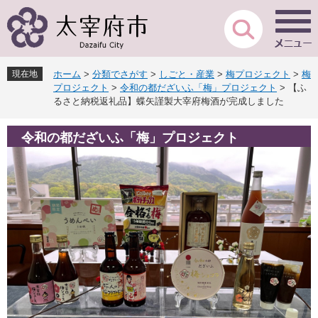
ペ
メ
ー
ニ
ジ
ュ
の
ー
先
を
現在地
ホーム
>
分類でさがす
>
しごと・産業
>
梅プロジェクト
>
梅
頭
飛
プロジェクト
>
令和の都だざいふ「梅」プロジェクト
>
【ふ
で
ば
るさと納税返礼品】蝶矢謹製大宰府梅酒が完成しました
す
し
。
て
令和の都だざいふ「梅」プロジェクト
本
文
へ