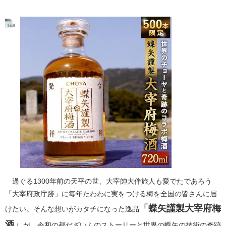
過ぐる1300年前の天平の世、大宰帥大伴旅人も愛でたであろう
「大宰府政庁跡」に毎年たわわに実をつける梅を全国の皆さんに届
「蝶矢謹製大宰府梅
けたい。そんな想いがカタチになった逸品
酒」
が、令和の都だざいふのストーリーと世界の蝶矢の技術の奇跡