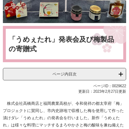
本
文
「うめぇたれ」発表会及び梅製品
の寄贈式
ページ内目次
ページID：0029622
更新日：2023年2月27日更新
株式会社高橋商店と福岡農業高校が、令和発祥の都太宰府「梅」
プロジェクトに賛同し、市内史跡地で収穫した梅を使用して作った
漬けダレ「うめぇたれ」の発表会を行いました。新作「うめぇた
れ」は様々な料理にマッチするまろやかさと梅の酸味を兼ね備えた