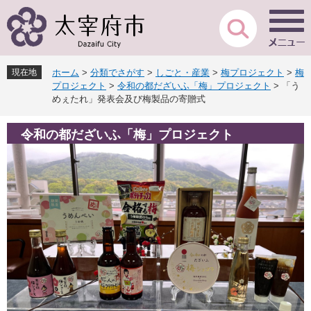
ペ
メ
ー
ニ
ジ
ュ
の
ー
先
を
現在地
ホーム
>
分類でさがす
>
しごと・産業
>
梅プロジェクト
>
梅
頭
飛
プロジェクト
>
令和の都だざいふ「梅」プロジェクト
>
「う
で
ば
めぇたれ」発表会及び梅製品の寄贈式
す
し
。
て
令和の都だざいふ「梅」プロジェクト
本
文
へ