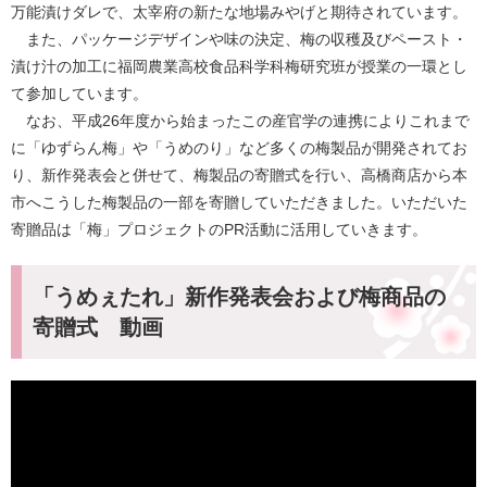
万能漬けダレで、太宰府の新たな地場みやげと期待されています。
また、パッケージデザインや味の決定、梅の収穫及びペースト・
漬け汁の加工に福岡農業高校食品科学科梅研究班が授業の一環とし
て参加しています。
なお、平成26年度から始まったこの産官学の連携によりこれまで
に「ゆずらん梅」や「うめのり」など多くの梅製品が開発されてお
り、新作発表会と併せて、梅製品の寄贈式を行い、高橋商店から本
市へこうした梅製品の一部を寄贈していただきました。いただいた
寄贈品は「梅」プロジェクトのPR活動に活用していきます。
「うめぇたれ」新作発表会および梅商品の
寄贈式 動画