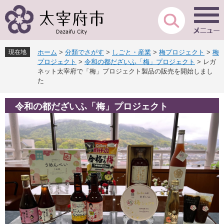
ペ
メ
ー
ニ
ジ
ュ
の
ー
先
を
現在地
ホーム
>
分類でさがす
>
しごと・産業
>
梅プロジェクト
>
梅
頭
飛
プロジェクト
>
令和の都だざいふ「梅」プロジェクト
>
レガ
で
ば
ネット太宰府で「梅」プロジェクト製品の販売を開始しまし
す
し
た
。
て
本
令和の都だざいふ「梅」プロジェクト
文
へ