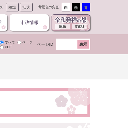
ズ
標準
拡大
背景色の変更
白
黒
青
業
市政情報
すべて
ページ
ページID
PDF