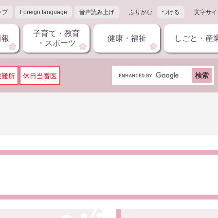
ップ
Foreign language
音声読み上げ
ふりがな
つける
文字サイ
子育て・教育
情報
健康・福祉
しごと・産
・スポーツ
G
避難所
休日当番医
o
o
g
l
e
カ
ス
タ
ム
検
索