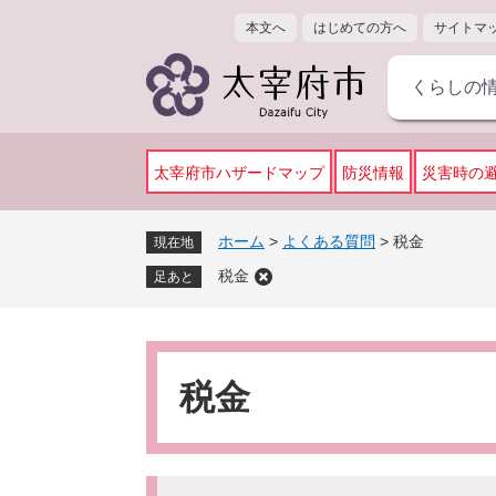
ペ
メ
本文へ
はじめての方へ
サイトマ
ー
ニ
ジ
ュ
くらしの
の
ー
先
を
頭
飛
で
ば
太宰府市ハザードマップ
防災情報
災害時の
す
し
。
て
ホーム
>
よくある質問
>
税金
現在地
本
税金
文
足あと
へ
本
文
税金