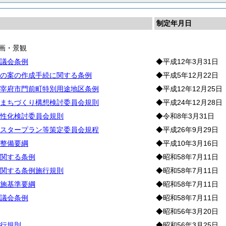
制定年月日
画・景観
議会条例
◆平成12年3月31日
の案の作成手続に関する条例
◆平成5年12月22日
宰府市門前町特別用途地区条例
◆平成12年12月25日
まちづくり構想検討委員会規則
◆平成24年12月28日
性化検討委員会規則
◆令和8年3月31日
スタープラン等策定委員会規程
◆平成26年9月29日
整備要綱
◆平成10年3月16日
関する条例
◆昭和58年7月11日
関する条例施行規則
◆昭和58年7月11日
施基準要綱
◆昭和58年7月11日
議会条例
◆昭和58年7月11日
◆昭和56年3月20日
行規則
◆昭和56年3月25日