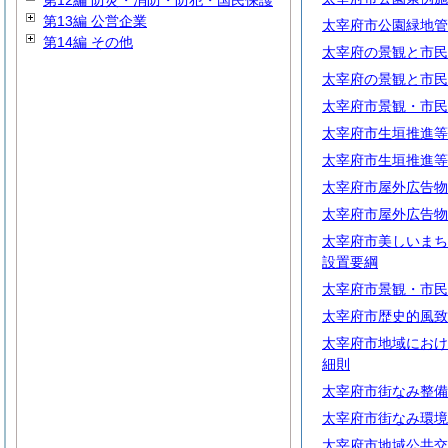
第12編 防災・消防・防犯・国民保護
第13編 公営企業
太宰府市公園緑地管
第14編 その他
太宰府の景観と市民
太宰府の景観と市民
太宰府市景観・市民
太宰府市生垣推進等
太宰府市生垣推進等
太宰府市屋外広告物
太宰府市屋外広告物
太宰府市美しいまち
設置要綱
太宰府市景観・市民
太宰府市歴史的風致
太宰府市地域におけ
細則
太宰府市街なみ整備
太宰府市街なみ環境
太宰府市地域公共交