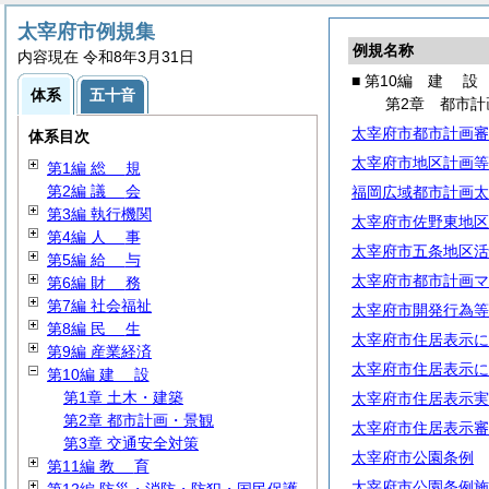
太宰府市例規集
例規名称
内容現在 令和8年3月31日
■ 第10編
建
設
体系
五十音
第2章 都市計
太宰府市都市計画審
体系目次
太宰府市地区計画等
第1編
総
規
第2編
議
会
福岡広域都市計画太
第3編 執行機関
太宰府市佐野東地区
第4編
人
事
太宰府市五条地区活
第5編
給
与
太宰府市都市計画マ
第6編
財
務
第7編 社会福祉
太宰府市開発行為等
第8編
民
生
太宰府市住居表示に
第9編 産業経済
太宰府市住居表示に
第10編
建
設
第1章 土木・建築
太宰府市住居表示実
第2章 都市計画・景観
太宰府市住居表示審
第3章 交通安全対策
太宰府市公園条例
第11編
教
育
太宰府市公園条例施