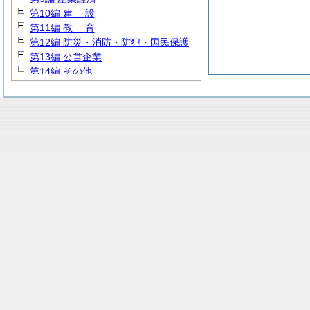
第10編
建
設
第11編
教
育
第12編 防災・消防・防犯・国民保護
第13編 公営企業
第14編 その他