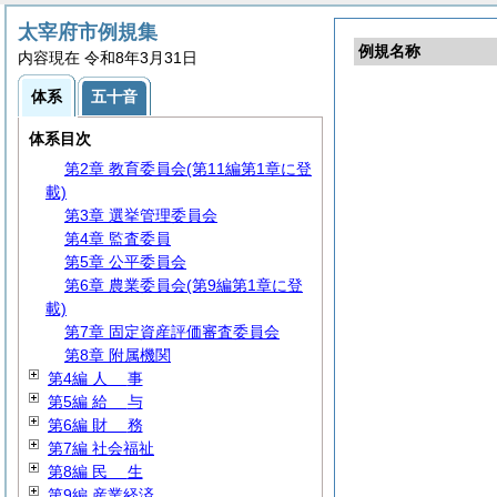
太宰府市例規集
例規名称
内容現在 令和8年3月31日
第1編
総
規
体系
五十音
第2編
議
会
第3編 執行機関
体系目次
第1章 市長部局
第2章 教育委員会(第11編第1章に登
載)
第3章 選挙管理委員会
第4章 監査委員
第5章 公平委員会
第6章 農業委員会(第9編第1章に登
載)
第7章 固定資産評価審査委員会
第8章 附属機関
第4編
人
事
第5編
給
与
第6編
財
務
第7編 社会福祉
第8編
民
生
第9編 産業経済