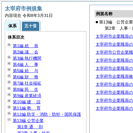
太宰府市例規集
例規名称
内容現在 令和8年3月31日
■ 第13編 公営企業
体系
五十音
第2章 人事・
太宰府市企業職員の
体系目次
太宰府市企業職員の
第1編
総
規
第2編
議
会
太宰府市公営企業職
第3編 執行機関
太宰府市企業職員の
第4編
人
事
太宰府市企業職員の
第5編
給
与
太宰府市企業職員被
第6編
財
務
第7編 社会福祉
太宰府市企業職員の
第8編
民
生
太宰府市企業職員の
第9編 産業経済
太宰府市企業職員の
第10編
建
設
第11編
教
育
太宰府市企業職員の
第12編 防災・消防・防犯・国民保護
第13編 公営企業
第1章
通
則