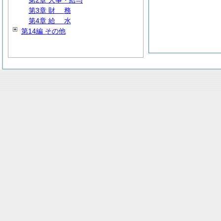
第2章 人事・給与
第3章
財
務
第4章
給
水
第14編 その他