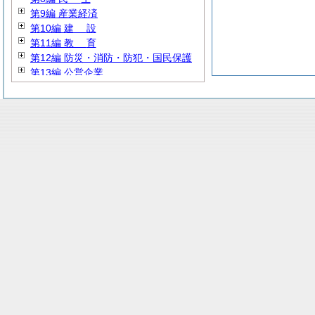
第9編 産業経済
第10編
建
設
第11編
教
育
第12編 防災・消防・防犯・国民保護
第13編 公営企業
第14編 その他