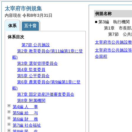
第1章 市長部局
第1節 事務分掌
太宰府市例規集
例規名称
第2節 代理・代決等
内容現在 令和8年3月31日
第3節 情報の公開・保護
■ 第3編 執行機関
体系
五十音
第4節 行政手続
第1章 市長部
第5節 文書・公印
第7節 公共
体系目次
第6節 企画・広報
太宰府市公共施設整
第7節 公共施設
太宰府市公共施設等
第2章 教育委員会(第11編第1章に登
会規程
載)
第3章 選挙管理委員会
第4章 監査委員
第5章 公平委員会
第6章 農業委員会(第9編第1章に登
載)
第7章 固定資産評価審査委員会
第8章 附属機関
第4編
人
事
第5編
給
与
第6編
財
務
第7編 社会福祉
第8編
民
生