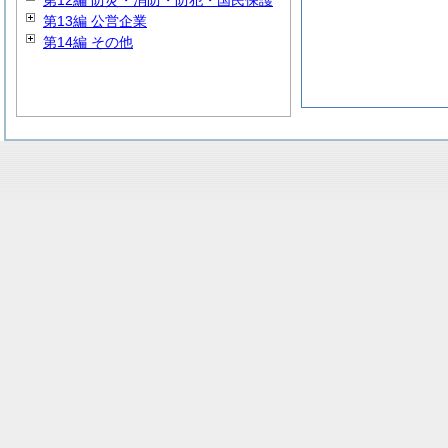
第12編 防災・消防・防犯・国民保護
第13編 公営企業
第14編 その他