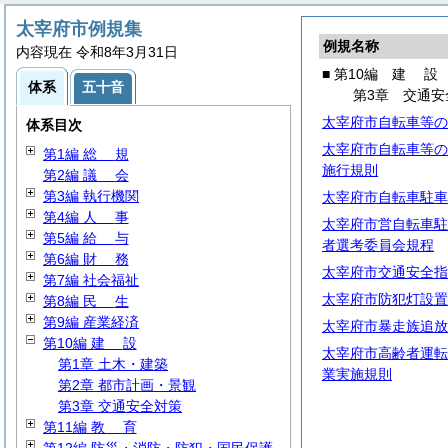
太宰府市例規集
例規名称
内容現在 令和8年3月31日
■ 第10編
建
設
体系
五十音
第3章 交通安
太宰府市自転車等の
体系目次
太宰府市自転車等の
第1編
総
規
施行規則
第2編
議
会
第3編 執行機関
太宰府市自転車駐車
第4編
人
事
太宰府市営自転車駐
第5編
給
与
者選考委員会規程
第6編
財
務
太宰府市交通安全指
第7編 社会福祉
太宰府市防犯灯設置
第8編
民
生
第9編 産業経済
太宰府市暴走族追放
第10編
建
設
太宰府市高齢者運転
第1章 土木・建築
業実施規則
第2章 都市計画・景観
第3章 交通安全対策
第11編
教
育