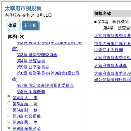
太宰府市例規集
例規名称
内容現在 令和8年3月31日
第1編
総
規
■ 第3編 執行機関
第2編
議
会
体系
五十音
第4章 監査委
第3編 執行機関
太宰府市監査委員条
第1章 市長部局
体系目次
第2章 教育委員会(第11編第1章に登
市長の権限に属する
載)
に委任する規則
第3章 選挙管理委員会
太宰府市監査委員処
第4章 監査委員
太宰府市監査基準
第5章 公平委員会
第6章 農業委員会(第9編第1章に登
太宰府市監査委員が
載)
報公開条例施行規程
第7章 固定資産評価審査委員会
第8章 附属機関
第4編
人
事
第5編
給
与
第6編
財
務
第7編 社会福祉
第8編
民
生
第9編 産業経済