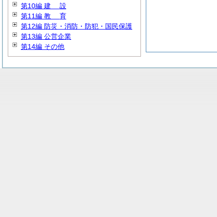
第10編
建
設
第11編
教
育
第12編 防災・消防・防犯・国民保護
第13編 公営企業
第14編 その他