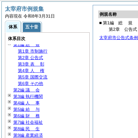
太宰府市例規集
例規名称
内容現在 令和8年3月31日
■ 第1編
総
規
体系
五十音
第2章 公告式
太宰府市公告式条例
体系目次
第1編
総
規
第1章 市制施行
第2章 公告式
第3章
表
彰
第4章
人
権
第5章 国際交流
第6章 その他
第2編
議
会
第3編 執行機関
第4編
人
事
第5編
給
与
第6編
財
務
第7編 社会福祉
第8編
民
生
第9編 産業経済