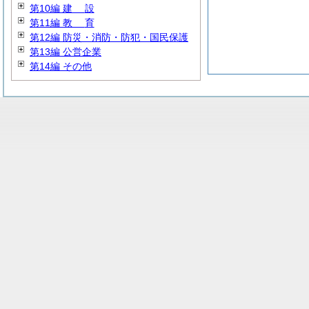
第10編
建
設
第11編
教
育
第12編 防災・消防・防犯・国民保護
第13編 公営企業
第14編 その他