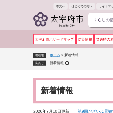
ペ
メ
本文へ
はじめての方へ
サイトマ
ー
ニ
ジ
ュ
くらしの
の
ー
先
を
頭
飛
で
ば
太宰府市ハザードマップ
防災情報
災害時の
す
し
。
て
ホーム
>
新着情報
現在地
本
新着情報
文
足あと
へ
本
文
新着情報
2026年7月10日更新
第9回だざいふ景