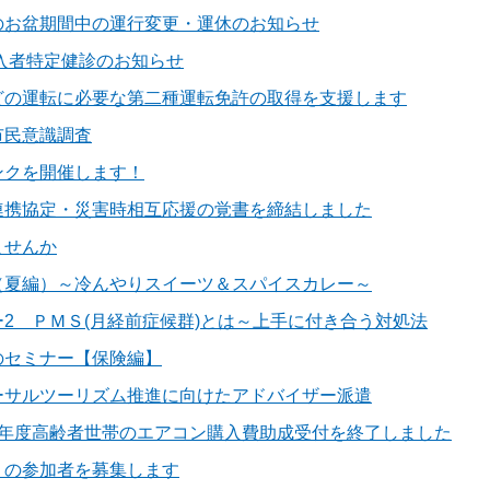
のお盆期間中の運行変更・運休のお知らせ
加入者特定健診のお知らせ
どの運転に必要な第二種運転免許の取得を支援します
市民意識調査
ンクを開催します！
連携協定・災害時相互応援の覚書を締結しました
ませんか
（夏編）～冷んやりスイーツ＆スパイスカレー～
2 ＰＭＳ(月経前症候群)とは～上手に付き合う対処法
のセミナー【保険編】
ーサルツーリズム推進に向けたアドバイザー派遣
8年度高齢者世帯のエアコン購入費助成受付を終了しました
」の参加者を募集します