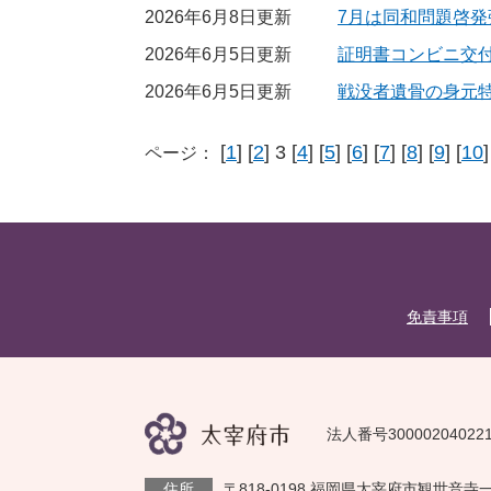
2026年6月8日更新
7月は同和問題啓発
2026年6月5日更新
証明書コンビニ交
2026年6月5日更新
戦没者遺骨の身元特
[
1
] [
2
] 3 [
4
] [
5
] [
6
] [
7
] [
8
] [
9
] [
10
]
ページ：
免責事項
法人番号30000204022
住所
〒818-0198 福岡県太宰府市観世音寺