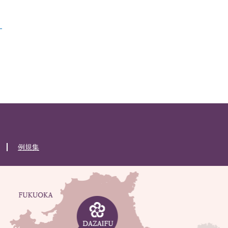
）
例規集