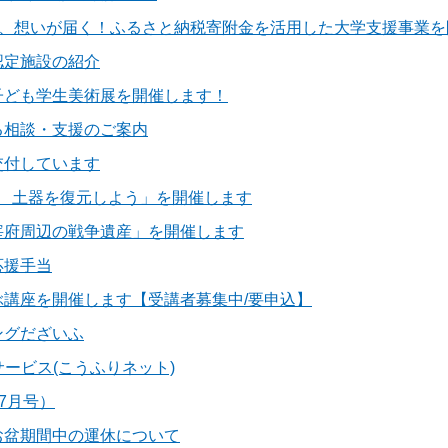
へ、想いが届く！ふるさと納税寄附金を活用した大学支援事業
認定施設の紹介
子ども学生美術展を開催します！
る相談・支援のご案内
交付しています
♪ 土器を復元しよう」を開催します
宰府周辺の戦争遺産」を開催します
応援手当
ぶ講座を開催します【受講者募集中/要申込】
ングだざいふ
サービス(こうふりネット)
7月号）
お盆期間中の運休について