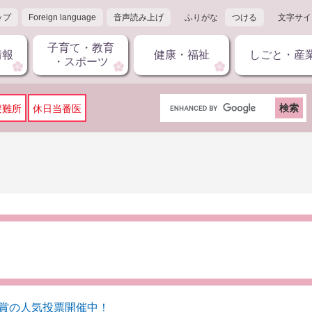
ップ
Foreign language
音声読み上げ
ふりがな
つける
文字サイ
子育て・教育
情報
健康・福祉
しごと・産
・スポーツ
G
避難所
休日当番医
o
o
g
l
e
カ
ス
タ
ム
検
索
観賞の人気投票開催中！