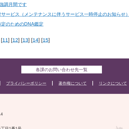
強調月間です
付サービス（メンテナンスに伴うサービス一時停止のお知らせ
定のためのDNA鑑定
 [
11
] [
12
] [
13
] [
14
] [
15
]
各課のお問い合わせ先一覧
プライバシーポリシー
著作権について
リンクについて
14
一丁目1番1号