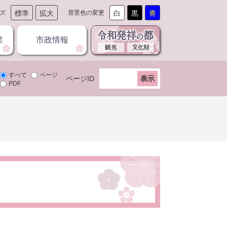
ズ
標準
拡大
背景色の変更
白
黒
青
業
市政情報
すべて
ページ
ページID
PDF